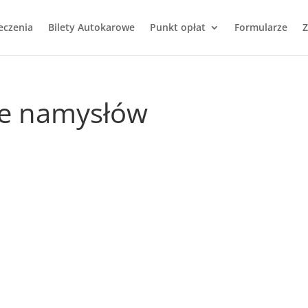
eczenia
Bilety Autokarowe
Punkt opłat
Formularze
Z
we namysłów