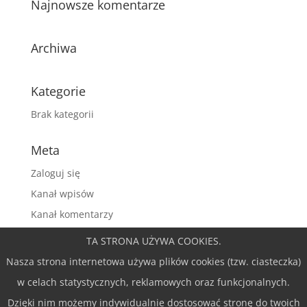
Najnowsze komentarze
Archiwa
Kategorie
Brak kategorii
Meta
Zaloguj się
Kanał wpisów
Kanał komentarzy
WordPress.org
TA STRONA UŻYWA COOKIES.
Nasza strona internetowa używa plików cookies (tzw. ciasteczka)
w celach statystycznych, reklamowych oraz funkcjonalnych.
Dzięki nim możemy indywidualnie dostosować stronę do twoich