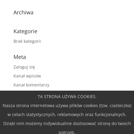
Archiwa
Kategorie
Brak kategorii
Meta
Zaloguj się
Kanał wpisów
Kanał komentarzy
WordPress.org
TA STRONA UŻYWA COOKIES.
Nasza strona internetowa używa plików cookies (tzw. ciasteczka)
w celach statystycznych, reklamowych oraz funkcjonalnych.
Dzięki nim możemy indywidualnie dostosować stronę do twoich
Zaprojektowane przez
potrzeb.
Elegant Themes
|