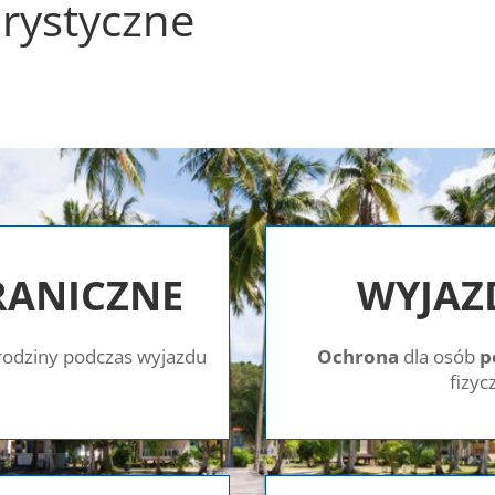
urystyczne
RANICZNE
WYJAZ
 rodziny podczas wyjazdu
Ochrona
dla osób
p
fizyc