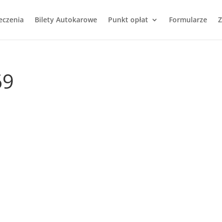
eczenia
Bilety Autokarowe
Punkt opłat
Formularze
Z
69