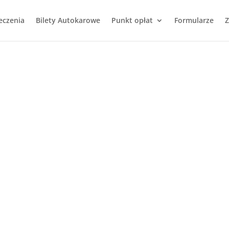
eczenia
Bilety Autokarowe
Punkt opłat
Formularze
Z